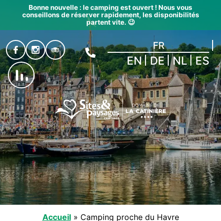
Bonne nouvelle : le camping est ouvert ! Nous vous
conseillons de réserver rapidement, les disponibilités
partent vite. 😉
FR
EN
DE
NL
ES
Accueil
»
Camping proche du Havre