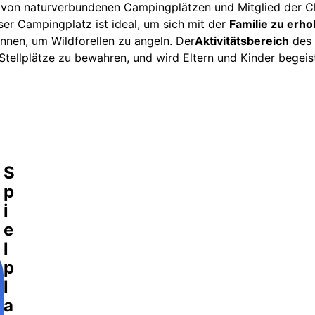
 von naturverbundenen Campingplätzen und Mitglied der C
ser Campingplatz ist ideal, um sich mit der
Familie zu erho
nnen, um Wildforellen zu angeln. Der
Aktivitätsbereich
des 
Stellplätze zu bewahren, und wird Eltern und Kinder begeis
S
p
i
e
l
p
l
a