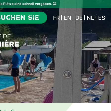
e Plätze sind schnell vergeben. 😉
BUCHEN SIE
FR
EN
DE
NL
ES