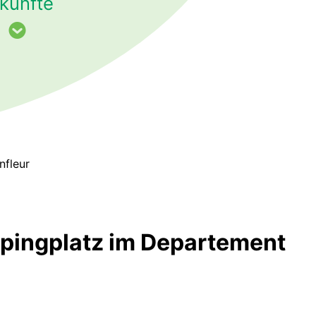
künfte
nfleur
mpingplatz im Departement